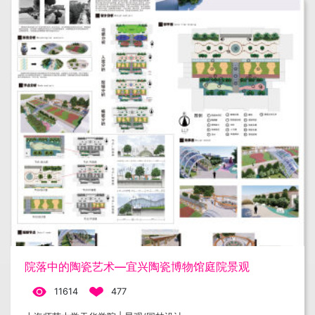
院落中的陶瓷艺术—宜兴陶瓷博物馆庭院景观
11614
477