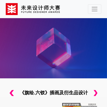
《旗绘.六钗》插画及衍生品设计