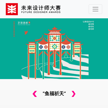
”鱼福祈天“