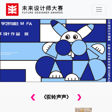
《驼铃声声》