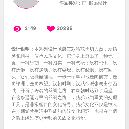
作品类别：
F1-服饰设计
2149
30895
设计说明：
本系列设计以唐三彩骆驼为切入点，发扬
骆驼精神，传承民族文化。它们身上透出了一种无
畏、一种坚韧、一种踏实、一种气概；没有恐惧、没
有厌倦、没有躁动、没有委屈、没有怨恨、没有回
头，它们稳稳健健地、一步一个脚印地走向前方，走
向绿洲，走向希望。汉朝时期，汉武帝派张骞出使西
域，开辟了著名的丝绸之路，在唐朝时达到了鼎盛，
在这条遥遥万里的丝绸之路上，骆驼成为重要的交通
工具，是非常醒目的文化符号。骆驼文化不仅是牧人
在长期游牧生活中形成的传统文化积淀，也是在丝绸
之路上经过历史考验的民族文化精华。