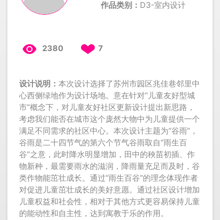
作品类别：
D3-室内设计
2380
7
设计说明：
本次设计选择了苏州市园区兆佳巷邻里中
心西侧绿地作为设计场地。意在针对“儿童友好型城
市”概念下，对儿童友好社区更新设计提出新思路，
考虑我们能否在城市这个庞然大物中为儿童提供一个
满足不同需求的社区中心。本次设计主题为“谷雨”，
谷雨是二十四节气的第六个节气谷雨取自“雨生百
谷”之意，此时降水明显增加，田中的秧苗初插、作
物新种，最需要雨水的滋润，降雨量充足而及时，谷
类作物能茁壮成长。通过“雨生百谷”的理念体现作者
对促进儿童茁壮成长的美好意愿。通过社区设计增加
儿童权益和社会性，相对于其他方式更容易保持儿童
的能动性和自主性，达到寓教于乐的作用。